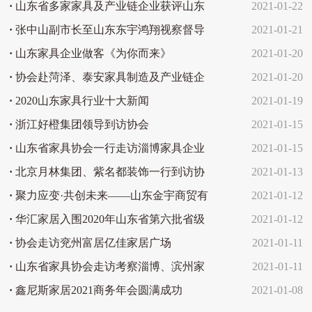
肺炎疫情防控工作倡议书
·
山东省多家家具及产业链企业获评山东
2021-01-22
省高新技术企业
·
张中山副市长至山东东宇鸿翔视察督导
2021-01-21
·
山东家具企业做客《为你而来》
2021-01-20
·
协会赴菏泽、泰安家具制造及产业链企
2021-01-20
业考察
·
2020山东家具行业十大新闻
2021-01-19
·
浙江好橙集团领导到访协会
2021-01-15
·
山东省家具协会一行走访淄博家具企业
2021-01-15
·
北京月林集团、紫名都装饰一行到访协
2021-01-13
会
·
聚力应变·共创未来——山东金宇商贸有
2021-01-12
限公司2021年迎春联谊会暨公司成立20
·
华汇家居入围2020年山东省第六批省级
2021-01-12
周年庆典启动仪式隆重举行
工业设计中心名单
·
协会走访兖州富居亿佳家居广场
2021-01-11
·
山东省家具协会走访考察淄博、滨州家
2021-01-11
具企业
·
鑫尼斯家居2021商务年会圆满成功
2021-01-08